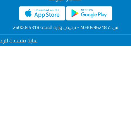
س.ت 4030496218 - ترخيص وزارة الصحة 2600045318
عناية متجددة للرعاية الطبية ا