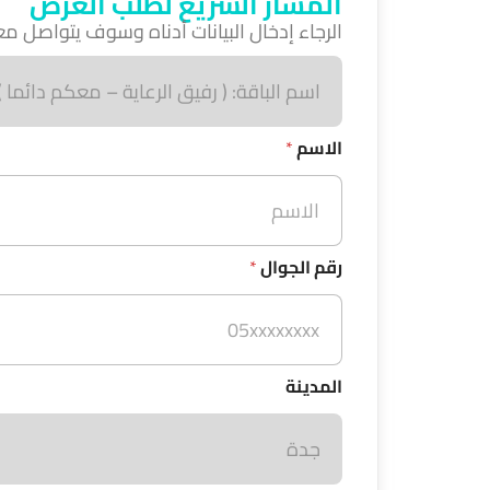
المسار السريع لطلب العرض
الرجاء إدخال البيانات أدناه وسوف يتواصل
ا
س
م
ا
ل
الاسم
*
ب
ا
ق
ة
رقم الجوال
*
المدينة