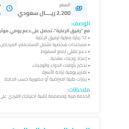
السعر
م
2.200 ريــــال سعودي
ح
الوصف:
مع “رفيق الرعاية”، تحصل على دعم يومي موث
• 12 زيارة منزلية لرفيق الرعاية
• مساعدات شخصية تشمل الاستحمام، المرحاض، و
• دعم تنقلي لمنع السقوط.
• إعداد وجبات مغذية.
• تذكير بأوقات الدواء والوجبات.
• تقارير يومية لراحة الأسرة.
• زيارات طبية افتراضية أو حضورية حسب الحاجة.
ملاحظات:
الخدمة مرنة ومصممة لتلبية احتياجك الفردي على 