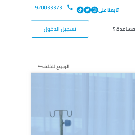
920033373
تابعنا على
تسجيل الدخول
مساعدة ؟
الرجوع للخلف