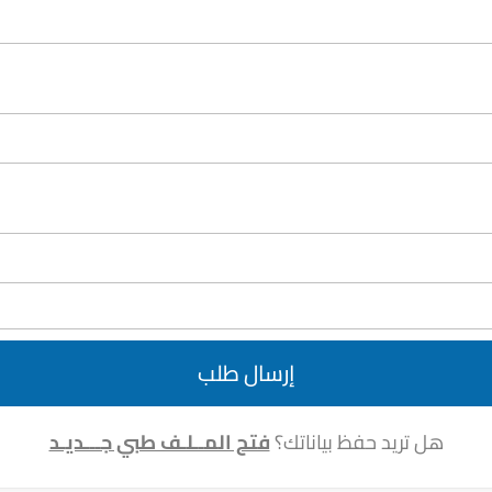
إرسال طلب
هل تريد حفظ بياناتك؟
فتح المــلـف طبي جـــديـد